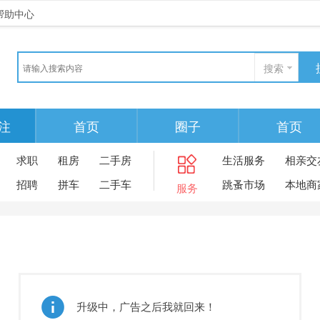
帮助中心
搜索
注
首页
圈子
首页
求职
租房
二手房
生活服务
相亲交
招聘
拼车
二手车
跳蚤市场
本地商
服务
升级中，广告之后我就回来！