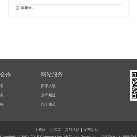
请稍候...
合作
网站服务
务
商家入驻
务
房产频道
接
汽车频道
手机版
|
小黑屋
|
参加活动
|
发布活动
|
Copyright © 2001-2015
Comsenz Inc.
All Rights Reserved. 模板设计：
仁天际网络