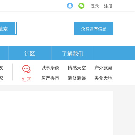
登录
注册
搜索
免费发布信息
街区
了解我们
友
城事杂谈
情感天空
户外旅游
家
房产楼市
装修装饰
美食天地
社区