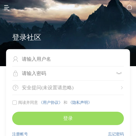


登录社区




安全提问(未设置请忽略)


阅读并同意
《用户协议》
和
《隐私声明》
登录
注册帐号
忘记密码