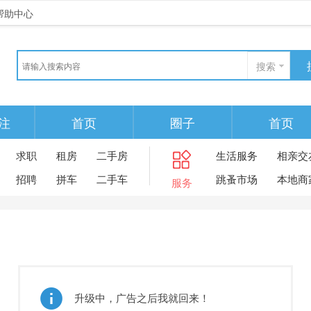
帮助中心
搜索
注
首页
圈子
首页
求职
租房
二手房
生活服务
相亲交
招聘
拼车
二手车
跳蚤市场
本地商
服务
升级中，广告之后我就回来！