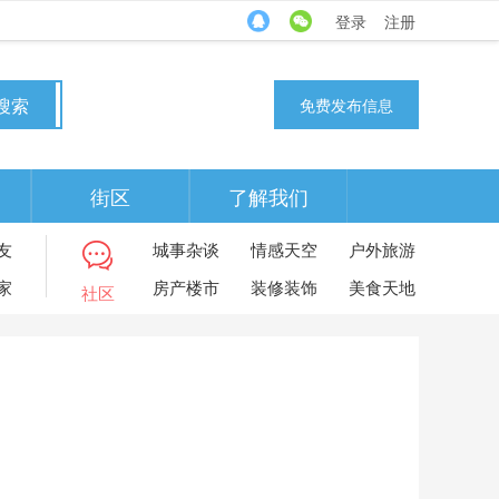
登录
注册
搜索
免费发布信息
街区
了解我们
友
城事杂谈
情感天空
户外旅游
家
房产楼市
装修装饰
美食天地
社区