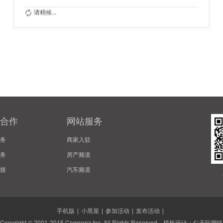
请稍候...
合作
网站服务
务
商家入驻
务
房产频道
接
汽车频道
手机版
|
小黑屋
|
参加活动
|
发布活动
|
Copyright © 2001-2015
Comsenz Inc.
All Rights Reserved. 模板设计：
仁天际网络