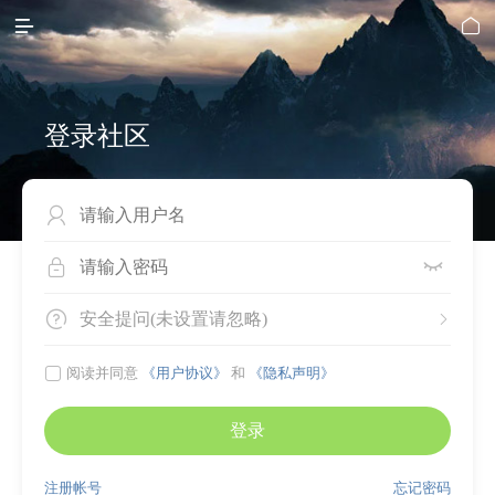


登录社区




安全提问(未设置请忽略)


阅读并同意
《用户协议》
和
《隐私声明》
登录
注册帐号
忘记密码