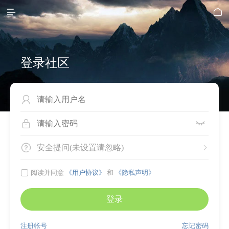


登录社区




安全提问(未设置请忽略)


阅读并同意
《用户协议》
和
《隐私声明》
登录
注册帐号
忘记密码