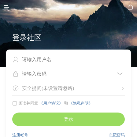


登录社区




安全提问(未设置请忽略)


阅读并同意
《用户协议》
和
《隐私声明》
登录
注册帐号
忘记密码