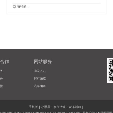
请稍候...
合作
网站服务
务
商家入驻
务
房产频道
接
汽车频道
手机版
|
小黑屋
|
参加活动
|
发布活动
|
Copyright © 2001-2015
Comsenz Inc.
All Rights Reserved. 模板设计：
仁天际网络