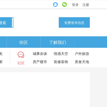
登录
注册
搜索
免费发布信息
街区
了解我们
友
城事杂谈
情感天空
户外旅游
家
房产楼市
装修装饰
美食天地
社区