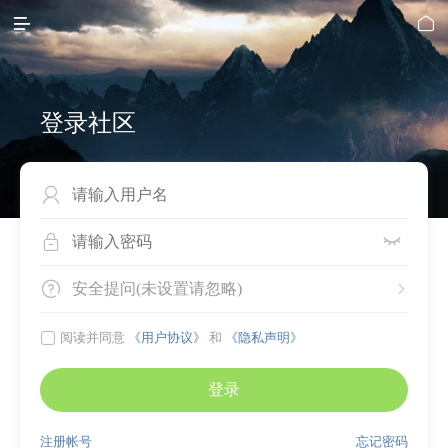


登录社区




安全提问(未设置请忽略)


阅读并同意
《用户协议》
和
《隐私声明》
登录
注册帐号
忘记密码