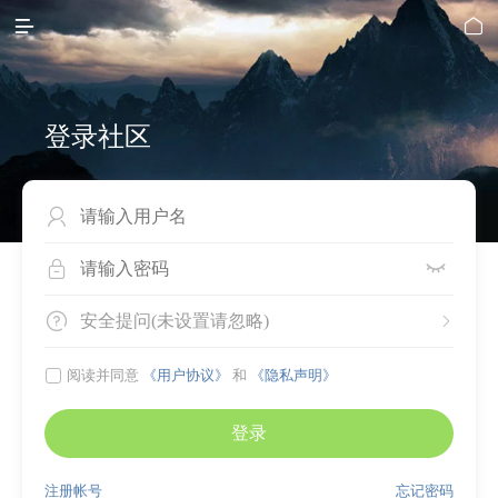


登录社区




安全提问(未设置请忽略)


阅读并同意
《用户协议》
和
《隐私声明》
登录
注册帐号
忘记密码