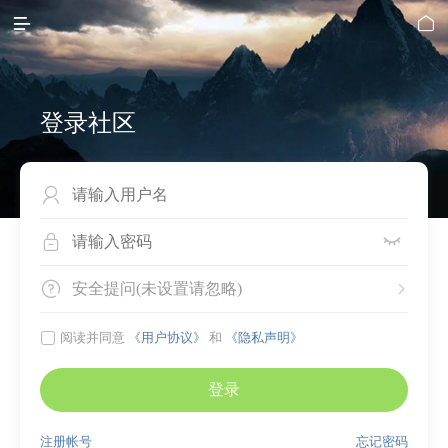


登录社区




安全提问(未设置请忽略)


阅读并同意
《用户协议》
和
《隐私声明》
登录
注册帐号
忘记密码