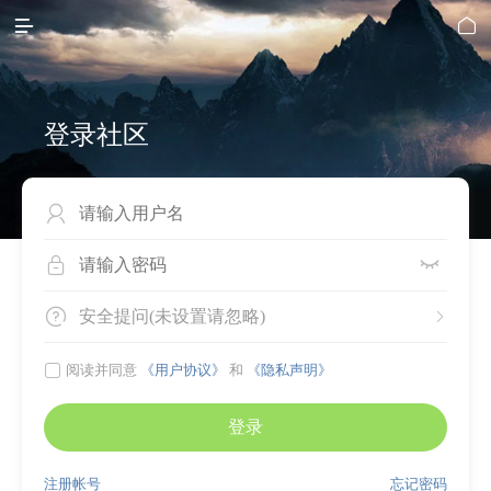


登录社区




安全提问(未设置请忽略)


阅读并同意
《用户协议》
和
《隐私声明》
登录
注册帐号
忘记密码