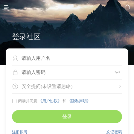


登录社区




安全提问(未设置请忽略)


阅读并同意
《用户协议》
和
《隐私声明》
登录
注册帐号
忘记密码