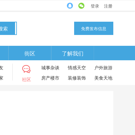
登录
注册
搜索
免费发布信息
街区
了解我们
友
城事杂谈
情感天空
户外旅游
家
房产楼市
装修装饰
美食天地
社区