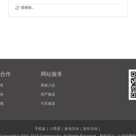
请稍候...
合作
网站服务
务
商家入驻
务
房产频道
接
汽车频道
手机版
|
小黑屋
|
参加活动
|
发布活动
|
Copyright © 2001-2015
Comsenz Inc.
All Rights Reserved. 模板设计：
仁天际网络