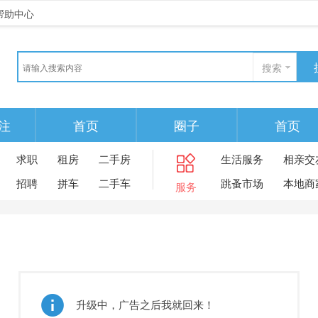
帮助中心
搜索
注
首页
圈子
首页
求职
租房
二手房
生活服务
相亲交
招聘
拼车
二手车
跳蚤市场
本地商
服务
升级中，广告之后我就回来！