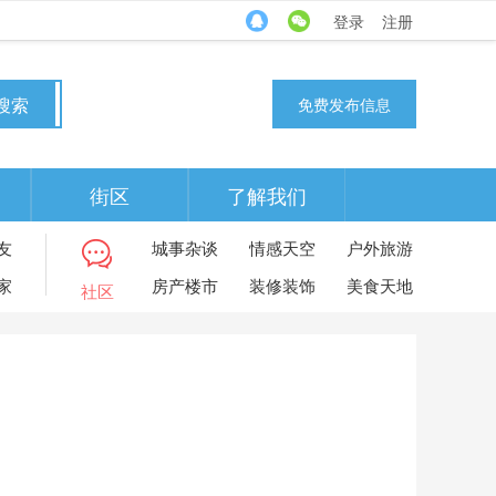
登录
注册
搜索
免费发布信息
街区
了解我们
友
城事杂谈
情感天空
户外旅游
家
房产楼市
装修装饰
美食天地
社区