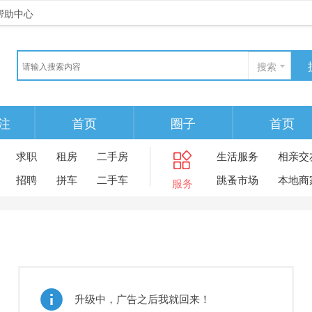
帮助中心
搜索
注
首页
圈子
首页
求职
租房
二手房
生活服务
相亲交
招聘
拼车
二手车
跳蚤市场
本地商
服务
升级中，广告之后我就回来！