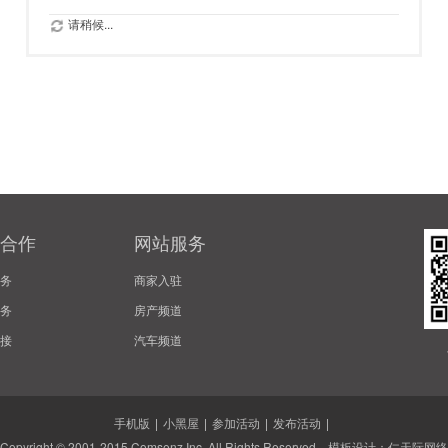
请稍候...
合作
网站服务
务
商家入驻
务
房产频道
接
汽车频道
手机版
|
小黑屋
|
参加活动
|
发布活动
|
Copyright © 2001-2015
Comsenz Inc.
All Rights Reserved. 模板设计：
仁天际网络