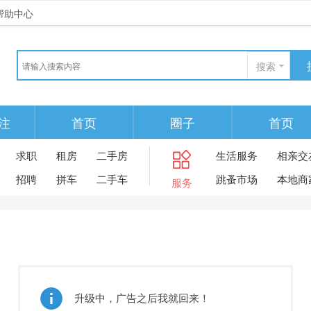
帮助中心
搜索
注
首页
圈子
首页
求职
租房
二手房
生活服务
相亲交
招聘
拼车
二手车
跳蚤市场
本地商
服务
升级中，广告之后我就回来！