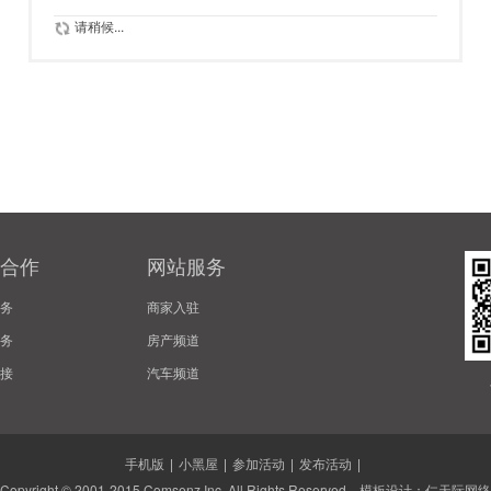
请稍候...
合作
网站服务
务
商家入驻
务
房产频道
接
汽车频道
手机版
|
小黑屋
|
参加活动
|
发布活动
|
Copyright © 2001-2015
Comsenz Inc.
All Rights Reserved. 模板设计：
仁天际网络