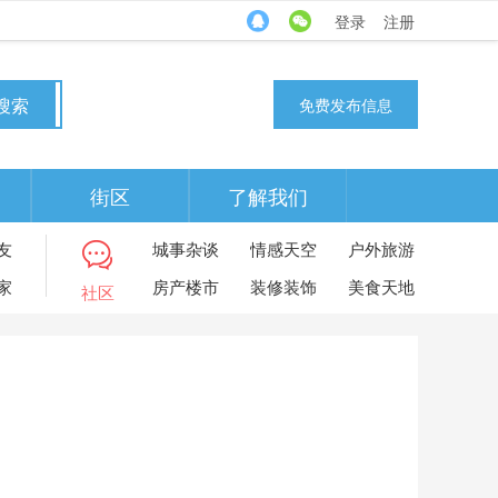
登录
注册
搜索
免费发布信息
街区
了解我们
友
城事杂谈
情感天空
户外旅游
家
房产楼市
装修装饰
美食天地
社区