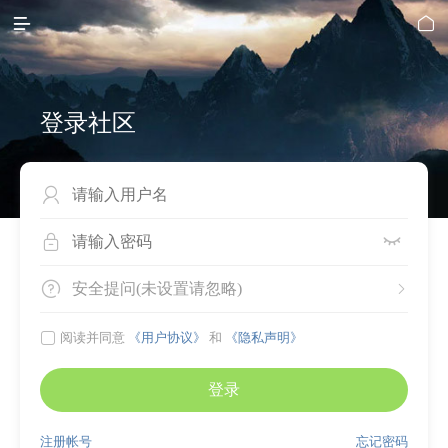


登录社区




安全提问(未设置请忽略)


阅读并同意
《用户协议》
和
《隐私声明》
登录
注册帐号
忘记密码