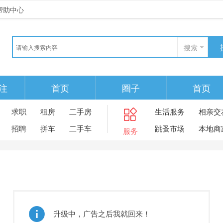
帮助中心
搜索
注
首页
圈子
首页
求职
租房
二手房
生活服务
相亲交
招聘
拼车
二手车
跳蚤市场
本地商
服务
升级中，广告之后我就回来！