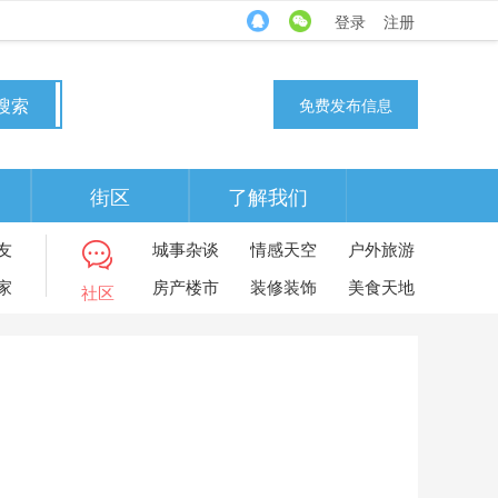
登录
注册
搜索
免费发布信息
街区
了解我们
友
城事杂谈
情感天空
户外旅游
家
房产楼市
装修装饰
美食天地
社区