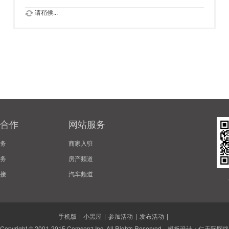
请稍候...
合作
网站服务
务
商家入驻
务
房产频道
接
汽车频道
手机版
|
小黑屋
|
参加活动
|
发布活动
|
Copyright © 2001-2015
Comsenz Inc.
All Rights Reserved. 模板设计：
仁天际网络