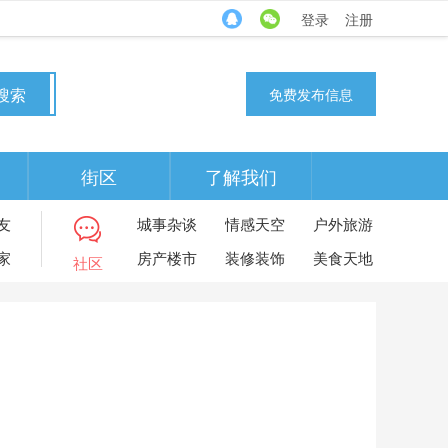
登录
注册
搜索
免费发布信息
街区
了解我们
友
城事杂谈
情感天空
户外旅游
家
房产楼市
装修装饰
美食天地
社区