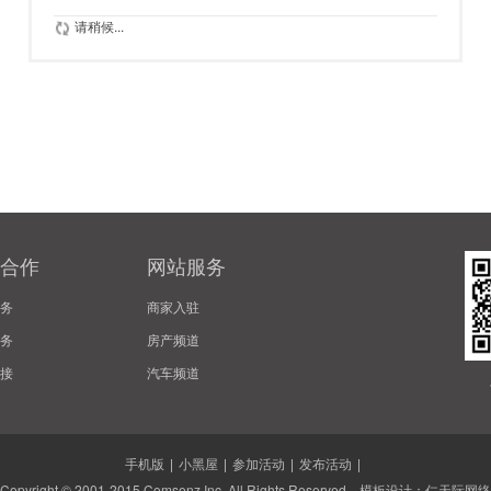
请稍候...
合作
网站服务
务
商家入驻
务
房产频道
接
汽车频道
手机版
|
小黑屋
|
参加活动
|
发布活动
|
Copyright © 2001-2015
Comsenz Inc.
All Rights Reserved. 模板设计：
仁天际网络