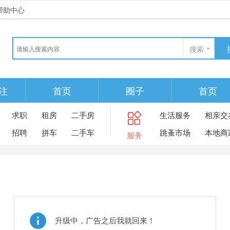
帮助中心
搜索
注
首页
圈子
首页
求职
租房
二手房
生活服务
相亲交
招聘
拼车
二手车
跳蚤市场
本地商
服务
升级中，广告之后我就回来！