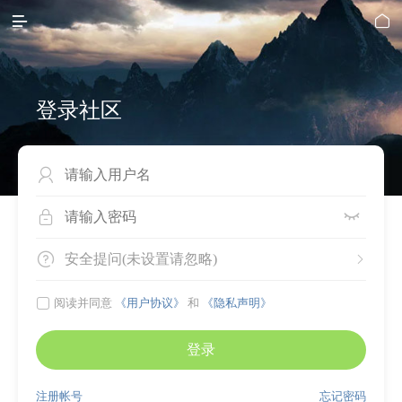


登录社区




安全提问(未设置请忽略)


阅读并同意
《用户协议》
和
《隐私声明》
登录
注册帐号
忘记密码