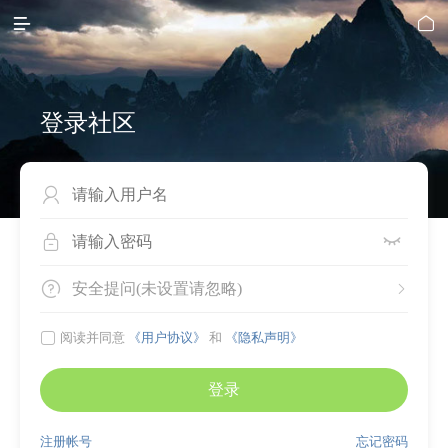


登录社区




安全提问(未设置请忽略)


阅读并同意
《用户协议》
和
《隐私声明》
登录
注册帐号
忘记密码