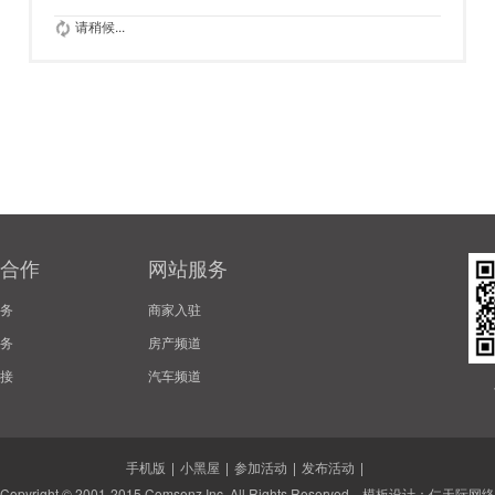
请稍候...
合作
网站服务
务
商家入驻
务
房产频道
接
汽车频道
手机版
|
小黑屋
|
参加活动
|
发布活动
|
Copyright © 2001-2015
Comsenz Inc.
All Rights Reserved. 模板设计：
仁天际网络