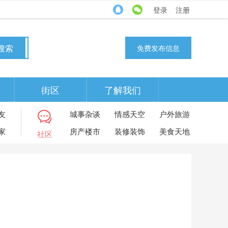
登录
注册
搜索
免费发布信息
街区
了解我们
友
城事杂谈
情感天空
户外旅游
家
房产楼市
装修装饰
美食天地
社区