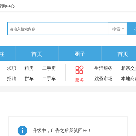
帮助中心
搜索
注
首页
圈子
首页
求职
租房
二手房
生活服务
相亲交
招聘
拼车
二手车
跳蚤市场
本地商
服务
升级中，广告之后我就回来！