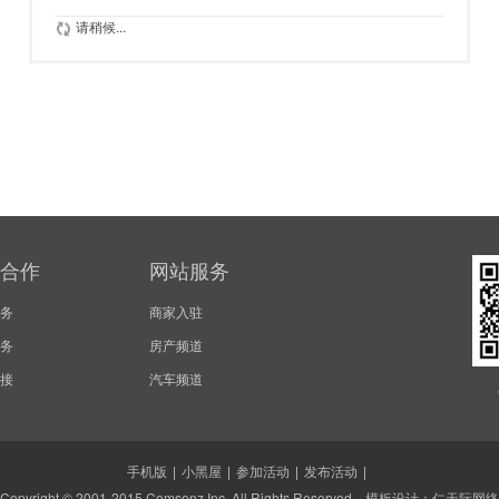
请稍候...
合作
网站服务
务
商家入驻
务
房产频道
接
汽车频道
手机版
|
小黑屋
|
参加活动
|
发布活动
|
Copyright © 2001-2015
Comsenz Inc.
All Rights Reserved. 模板设计：
仁天际网络