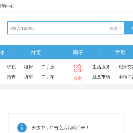
帮助中心
搜索
注
首页
圈子
首页
求职
租房
二手房
生活服务
相亲交
招聘
拼车
二手车
跳蚤市场
本地商
服务
升级中，广告之后我就回来！