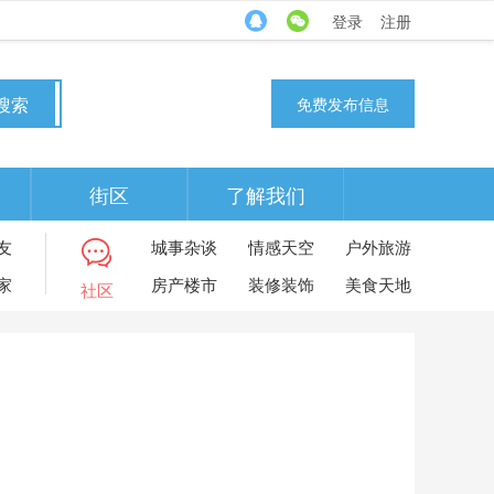
登录
注册
搜索
免费发布信息
街区
了解我们
友
城事杂谈
情感天空
户外旅游
家
房产楼市
装修装饰
美食天地
社区