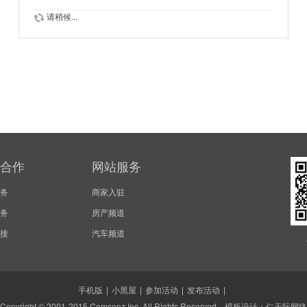
请稍候...
合作
网站服务
务
商家入驻
务
房产频道
接
汽车频道
手机版
|
小黑屋
|
参加活动
|
发布活动
|
Copyright © 2001-2015
Comsenz Inc.
All Rights Reserved. 模板设计：
仁天际网络