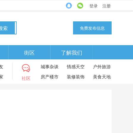
登录
注册
搜索
免费发布信息
街区
了解我们
友
城事杂谈
情感天空
户外旅游
家
房产楼市
装修装饰
美食天地
社区