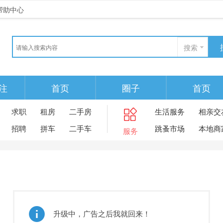
帮助中心
搜索
注
首页
圈子
首页
求职
租房
二手房
生活服务
相亲交
招聘
拼车
二手车
跳蚤市场
本地商
服务
升级中，广告之后我就回来！