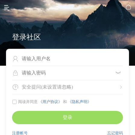


登录社区




安全提问(未设置请忽略)


阅读并同意
《用户协议》
和
《隐私声明》
登录
注册帐号
忘记密码