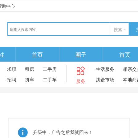
帮助中心
搜索
注
首页
圈子
首页
求职
租房
二手房
生活服务
相亲交
招聘
拼车
二手车
跳蚤市场
本地商
服务
升级中，广告之后我就回来！