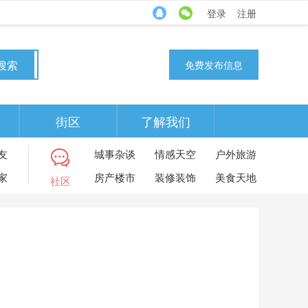
登录
注册
搜索
免费发布信息
街区
了解我们
友
城事杂谈
情感天空
户外旅游
家
房产楼市
装修装饰
美食天地
社区