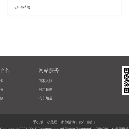
请稍候...
合作
网站服务
务
商家入驻
务
房产频道
接
汽车频道
手机版
|
小黑屋
|
参加活动
|
发布活动
|
Copyright © 2001-2015
Comsenz Inc.
All Rights Reserved. 模板设计：
仁天际网络