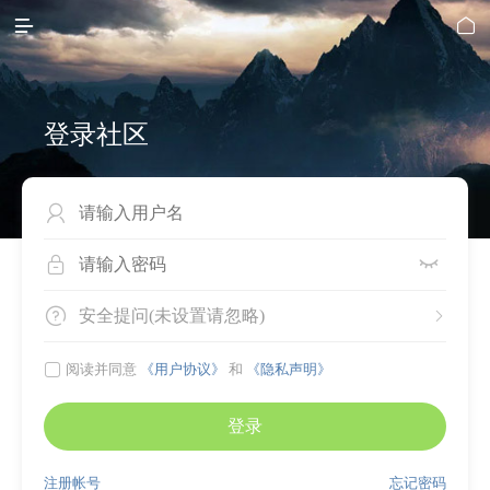


登录社区




安全提问(未设置请忽略)


阅读并同意
《用户协议》
和
《隐私声明》
登录
注册帐号
忘记密码