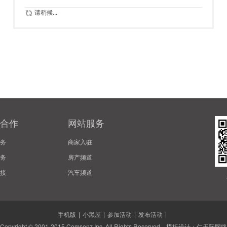
请稍候...
合作
网站服务
务
商家入驻
务
房产频道
接
汽车频道
手机版
|
小黑屋
|
参加活动
|
发布活动
|
Copyright © 2001-2015
Comsenz Inc.
All Rights Reserved. 模板设计：
仁天际网络