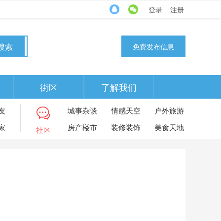
登录
注册
搜索
免费发布信息
街区
了解我们
友
城事杂谈
情感天空
户外旅游
家
房产楼市
装修装饰
美食天地
社区