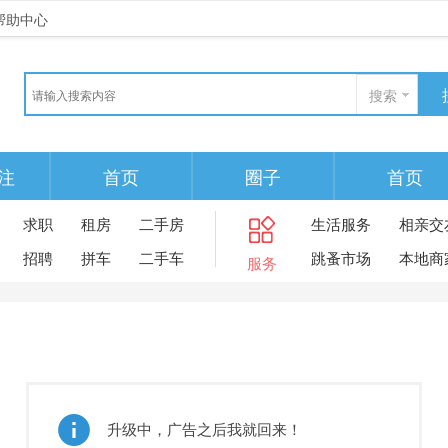
帮助中心
搜索
注
首页
圈子
首页
求职
租房
二手房
生活服务
相亲交
招聘
拼车
二手车
跳蚤市场
本地商
服务
升级中，广告之后我就回来！