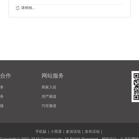
请稍候...
合作
网站服务
务
商家入驻
务
房产频道
接
汽车频道
手机版
|
小黑屋
|
参加活动
|
发布活动
|
Copyright © 2001-2015
Comsenz Inc.
All Rights Reserved. 模板设计：
仁天际网络