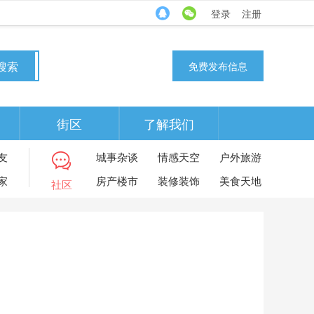
登录
注册
搜索
免费发布信息
街区
了解我们
友
城事杂谈
情感天空
户外旅游
家
房产楼市
装修装饰
美食天地
社区