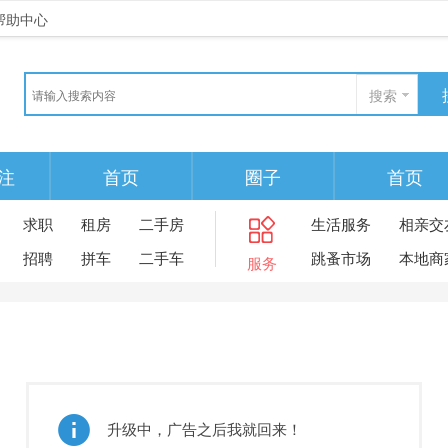
帮助中心
搜索
注
首页
圈子
首页
求职
租房
二手房
生活服务
相亲交
招聘
拼车
二手车
跳蚤市场
本地商
服务
升级中，广告之后我就回来！