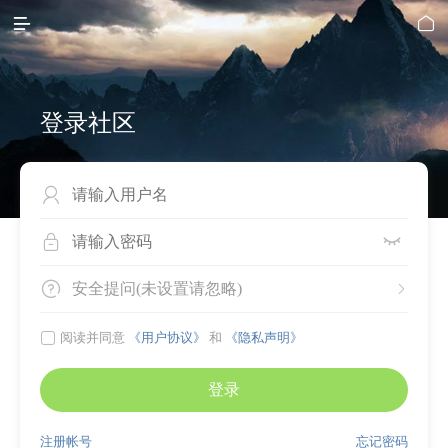


登录社区




安全提问(未设置请忽略)


阅读并同意
《用户协议》
和
《隐私声明》
登录
注册帐号
忘记密码