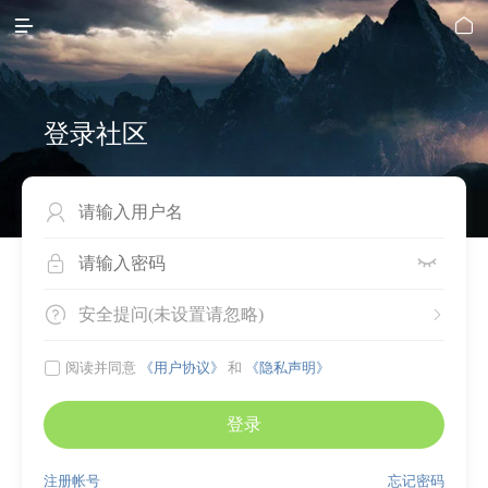


登录社区




安全提问(未设置请忽略)


阅读并同意
《用户协议》
和
《隐私声明》
登录
注册帐号
忘记密码