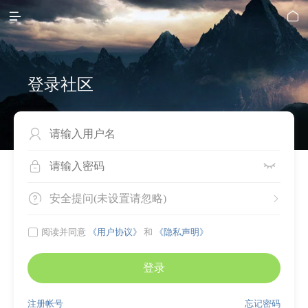


登录社区




安全提问(未设置请忽略)


阅读并同意
《用户协议》
和
《隐私声明》
登录
注册帐号
忘记密码