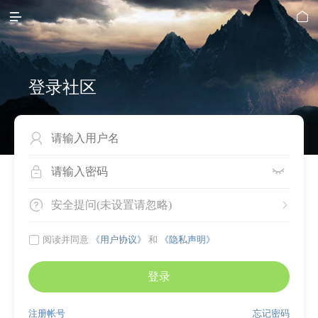


登录社区




安全提问(未设置请忽略)


阅读并同意
《用户协议》
和
《隐私声明》
登录
注册帐号
忘记密码