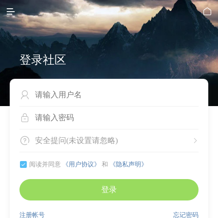


登录社区



安全提问(未设置请忽略)


阅读并同意
《用户协议》
和
《隐私声明》
登录
注册帐号
忘记密码