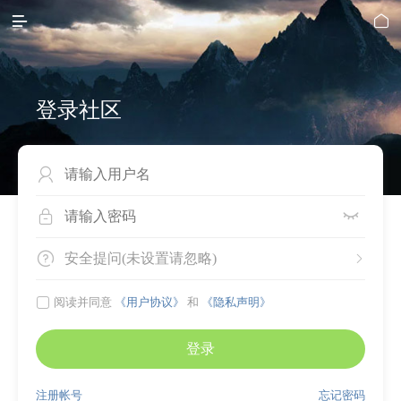


登录社区




安全提问(未设置请忽略)


阅读并同意
《用户协议》
和
《隐私声明》
登录
注册帐号
忘记密码