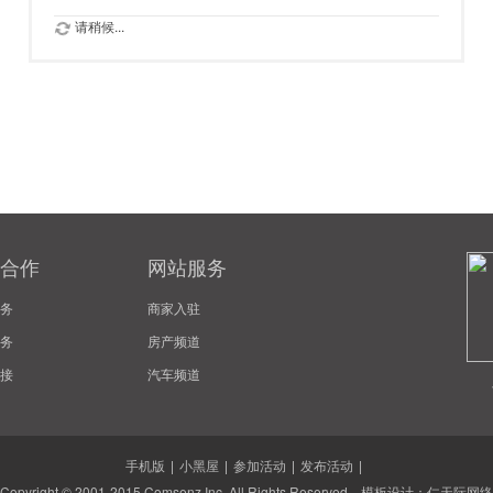
请稍候...
合作
网站服务
务
商家入驻
务
房产频道
接
汽车频道
手机版
|
小黑屋
|
参加活动
|
发布活动
|
Copyright © 2001-2015
Comsenz Inc.
All Rights Reserved. 模板设计：
仁天际网络