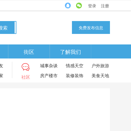
登录
注册
搜索
免费发布信息
街区
了解我们
友
城事杂谈
情感天空
户外旅游
家
房产楼市
装修装饰
美食天地
社区