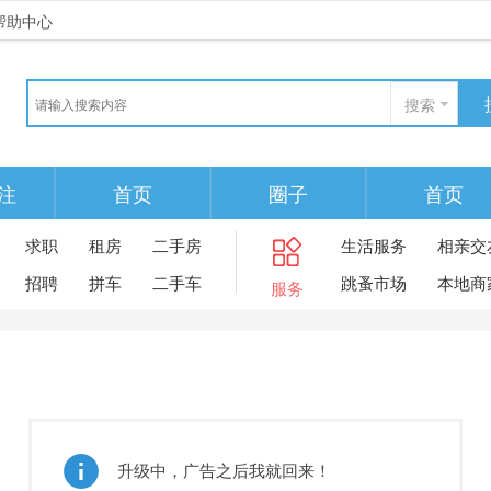
帮助中心
搜索
注
首页
圈子
首页
求职
租房
二手房
生活服务
相亲交
招聘
拼车
二手车
跳蚤市场
本地商
服务
升级中，广告之后我就回来！