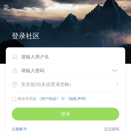


登录社区




安全提问(未设置请忽略)


阅读并同意
《用户协议》
和
《隐私声明》
登录
注册帐号
忘记密码