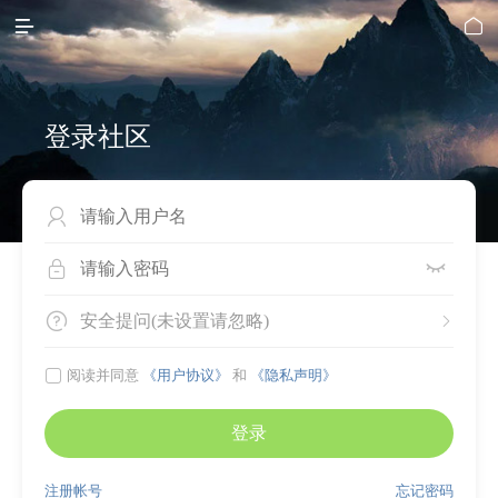


登录社区




安全提问(未设置请忽略)


阅读并同意
《用户协议》
和
《隐私声明》
登录
注册帐号
忘记密码