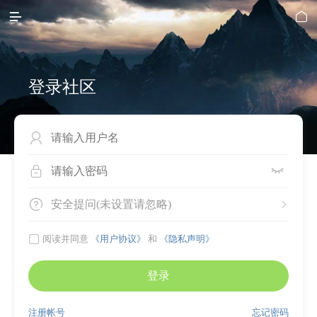


登录社区




安全提问(未设置请忽略)


阅读并同意
《用户协议》
和
《隐私声明》
登录
注册帐号
忘记密码