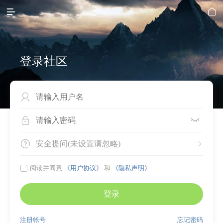


登录社区




安全提问(未设置请忽略)


阅读并同意
《用户协议》
和
《隐私声明》
登录
注册帐号
忘记密码