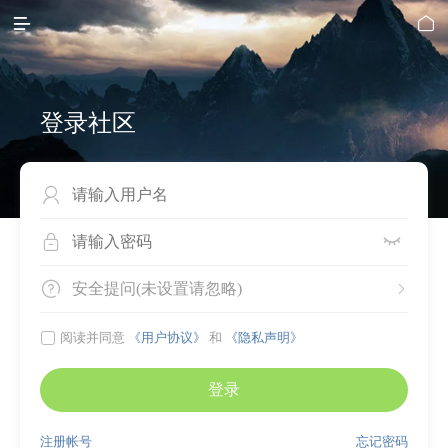


登录社区




安全提问(未设置请忽略)


阅读并同意
《用户协议》
和
《隐私声明》
登录
注册帐号
忘记密码