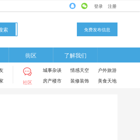
登录
注册
搜索
免费发布信息
街区
了解我们
友
城事杂谈
情感天空
户外旅游
家
房产楼市
装修装饰
美食天地
社区