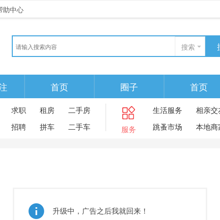
帮助中心
搜索
注
首页
圈子
首页
求职
租房
二手房
生活服务
相亲交
招聘
拼车
二手车
跳蚤市场
本地商
服务
升级中，广告之后我就回来！