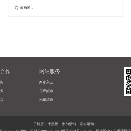
请稍候...
合作
网站服务
务
商家入驻
务
房产频道
接
汽车频道
手机版
|
小黑屋
|
参加活动
|
发布活动
|
Copyright © 2001-2015
Comsenz Inc.
All Rights Reserved. 模板设计：
仁天际网络