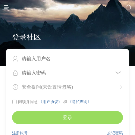


登录社区




安全提问(未设置请忽略)


阅读并同意
《用户协议》
和
《隐私声明》
登录
注册帐号
忘记密码