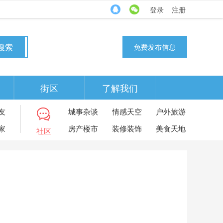
登录
注册
搜索
免费发布信息
街区
了解我们
友
城事杂谈
情感天空
户外旅游
家
房产楼市
装修装饰
美食天地
社区