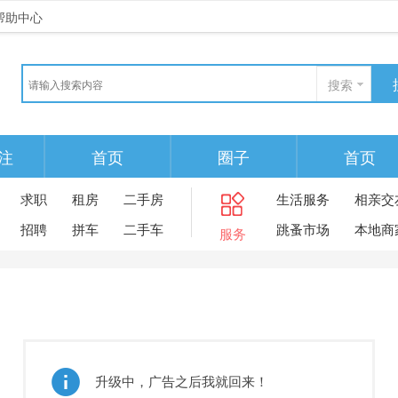
帮助中心
搜索
注
首页
圈子
首页
求职
租房
二手房
生活服务
相亲交
招聘
拼车
二手车
跳蚤市场
本地商
服务
升级中，广告之后我就回来！