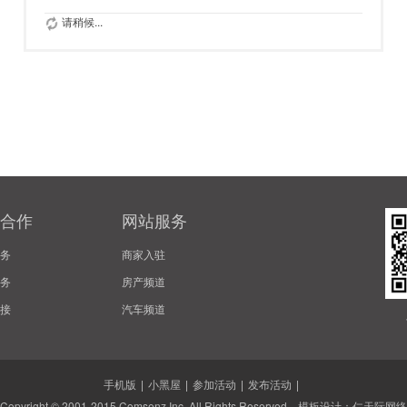
请稍候...
合作
网站服务
务
商家入驻
务
房产频道
接
汽车频道
手机版
|
小黑屋
|
参加活动
|
发布活动
|
Copyright © 2001-2015
Comsenz Inc.
All Rights Reserved. 模板设计：
仁天际网络