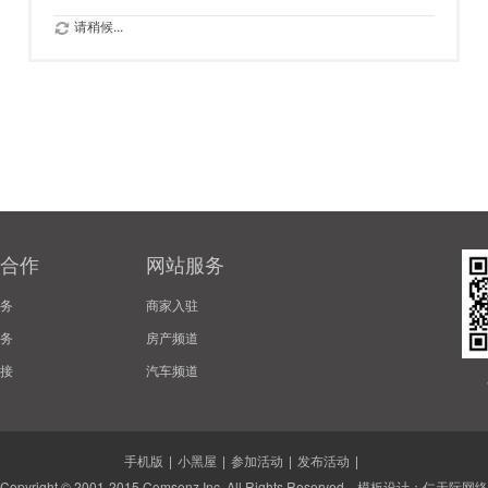
请稍候...
合作
网站服务
务
商家入驻
务
房产频道
接
汽车频道
手机版
|
小黑屋
|
参加活动
|
发布活动
|
Copyright © 2001-2015
Comsenz Inc.
All Rights Reserved. 模板设计：
仁天际网络