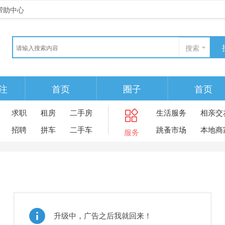
帮助中心
搜索
注
首页
圈子
首页
求职
租房
二手房
生活服务
相亲交
招聘
拼车
二手车
跳蚤市场
本地商
服务
升级中，广告之后我就回来！