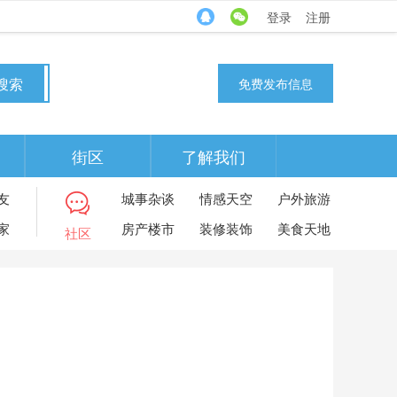
登录
注册
搜索
免费发布信息
街区
了解我们
友
城事杂谈
情感天空
户外旅游
家
房产楼市
装修装饰
美食天地
社区