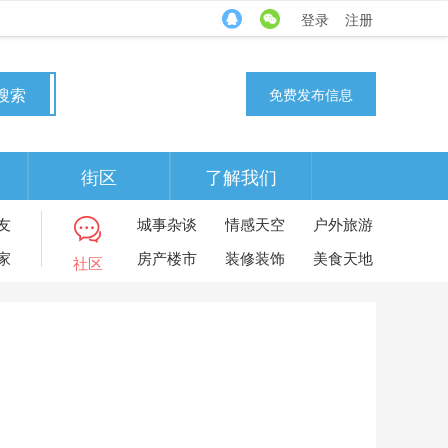
登录
注册
搜索
免费发布信息
街区
了解我们
友
城事杂谈
情感天空
户外旅游
家
房产楼市
装修装饰
美食天地
社区