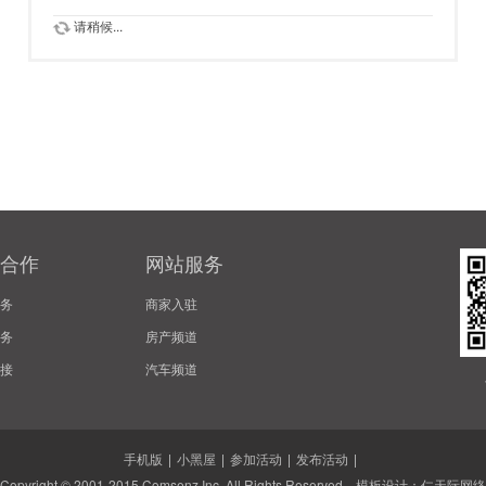
请稍候...
合作
网站服务
务
商家入驻
务
房产频道
接
汽车频道
手机版
|
小黑屋
|
参加活动
|
发布活动
|
Copyright © 2001-2015
Comsenz Inc.
All Rights Reserved. 模板设计：
仁天际网络