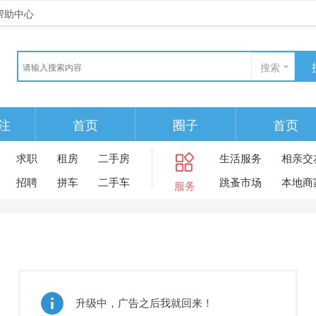
帮助中心
搜索
注
首页
圈子
首页
求职
租房
二手房
生活服务
相亲交
招聘
拼车
二手车
跳蚤市场
本地商
服务
升级中，广告之后我就回来！