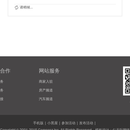
请稍候...
合作
网站服务
务
商家入驻
务
房产频道
接
汽车频道
手机版
|
小黑屋
|
参加活动
|
发布活动
|
Copyright © 2001-2015
Comsenz Inc.
All Rights Reserved. 模板设计：
仁天际网络