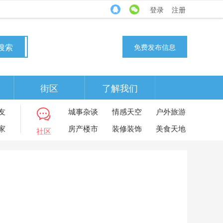
登录
注册
搜索
免费发布信息
街区
了解我们
友
城事杂谈
情感天空
户外旅游
家
房产楼市
装修装饰
美食天地
社区