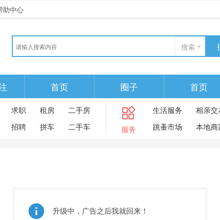
帮助中心
搜索
注
首页
圈子
首页
求职
租房
二手房
生活服务
相亲交
招聘
拼车
二手车
跳蚤市场
本地商
服务
升级中，广告之后我就回来！