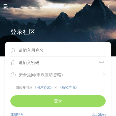


登录社区




安全提问(未设置请忽略)


阅读并同意
《用户协议》
和
《隐私声明》
登录
注册帐号
忘记密码