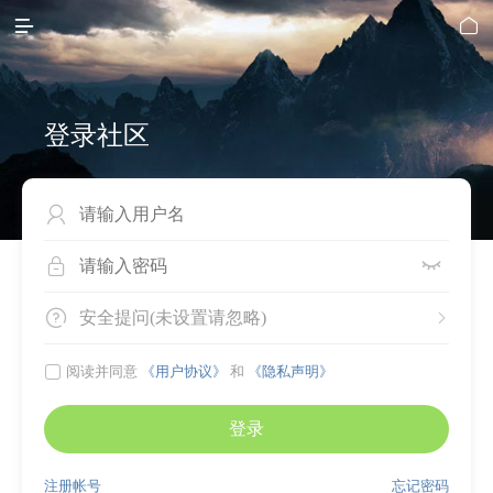


登录社区




安全提问(未设置请忽略)


阅读并同意
《用户协议》
和
《隐私声明》
登录
注册帐号
忘记密码