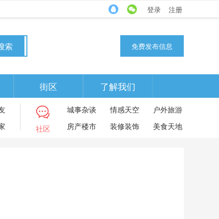
登录
注册
搜索
免费发布信息
街区
了解我们
友
城事杂谈
情感天空
户外旅游
家
房产楼市
装修装饰
美食天地
社区