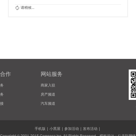
请稍候...
合作
网站服务
务
商家入驻
务
房产频道
接
汽车频道
手机版
|
小黑屋
|
参加活动
|
发布活动
|
Copyright © 2001-2015
Comsenz Inc.
All Rights Reserved. 模板设计：
仁天际网络