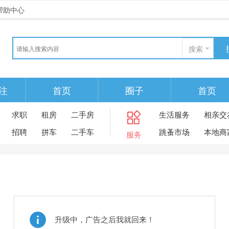
帮助中心
搜索
注
首页
圈子
首页
求职
租房
二手房
生活服务
相亲交
招聘
拼车
二手车
跳蚤市场
本地商
服务
升级中，广告之后我就回来！