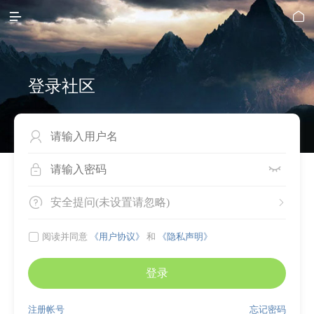


登录社区




安全提问(未设置请忽略)


阅读并同意
《用户协议》
和
《隐私声明》
登录
注册帐号
忘记密码